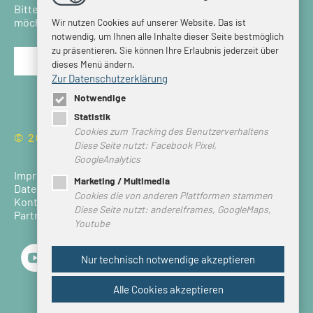
Bitte bestätigen Sie, dass Sie den Newsletter erhalten
möchten.
Wir nutzen Cookies auf unserer Website. Das ist
notwendig, um Ihnen alle Inhalte dieser Seite bestmöglich
zu präsentieren. Sie können Ihre Erlaubnis jederzeit über
dieses Menü ändern.
Zur Datenschutzerklärung
Notwendige
Statistik
Cookies zum Tracking des Benutzerverhaltens
© 2026 HEIMVORTEIL HARZ
Diese Seite nutzt: Facebook Pixel,
GoogleAnalytics
Impressum
Marketing / Multimedia
Datenschutz
Cookies die von anderen Plattformen stammen
Kontakt
Diese Seite nutzt: andereIframes, GoogleMaps,
Partner Login
Youtube
Nur technisch notwendige akzeptieren
Alle Cookies akzeptieren