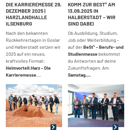
DIE KARRIEREMESSE 29.
KOMM ZUR BEST⁴ AM
DEZEMBER 2025 |
13.09.2025 IN
HARZLANDHALLE
HALBERSTADT – WIR
ILSENBURG
SIND DABEI
Nach den bekannten
Ob Ausbildung, Studium,
Rückkehrertagen in Goslar
Job oder Weiterbildung –
und Halberstadt setzen wir
auf der
BeSt⁴ – Berufs- und
2025 auf ein neues,
Studienmesse
bekommst
kraftvolles Format:
du Antworten auf deine
Heimvorteil:Harz – Die
Zukunftsfragen. Am
Karrieremesse
.…
Samstag,…