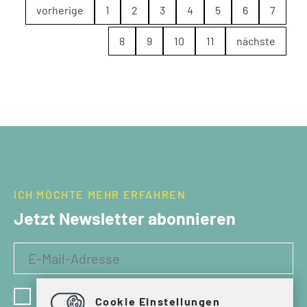
vorherige
1
2
3
4
5
6
7
8
9
10
11
nächste
ICH MÖCHTE MEHR ERFAHREN
Jetzt Newsletter abonnieren
Ich habe die Datenschutzbestimmungen gelesen
Cookie Einstellungen