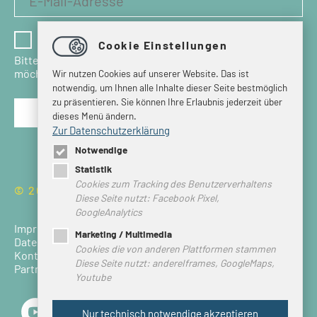
Ich habe die Datenschutzbestimmungen gelesen
Cookie Einstellungen
Bitte bestätigen Sie, dass Sie den Newsletter erhalten
möchten.
Wir nutzen Cookies auf unserer Website. Das ist
notwendig, um Ihnen alle Inhalte dieser Seite bestmöglich
zu präsentieren. Sie können Ihre Erlaubnis jederzeit über
dieses Menü ändern.
Zur Datenschutzerklärung
Notwendige
Statistik
Cookies zum Tracking des Benutzerverhaltens
© 2026 HEIMVORTEIL HARZ
Diese Seite nutzt: Facebook Pixel,
GoogleAnalytics
Impressum
Marketing / Multimedia
Datenschutz
Cookies die von anderen Plattformen stammen
Kontakt
Diese Seite nutzt: andereIframes, GoogleMaps,
Partner Login
Youtube
Nur technisch notwendige akzeptieren