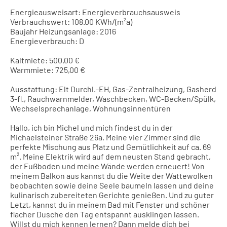
Energieausweisart: Energieverbrauchsausweis
Verbrauchswert: 108.00 KWh/(m²a)
Baujahr Heizungsanlage: 2016
Energieverbrauch: D
Kaltmiete: 500,00 €
Warmmiete: 725,00 €
Ausstattung: Elt Durchl.-EH, Gas-Zentralheizung, Gasherd
3-fl., Rauchwarnmelder, Waschbecken, WC-Becken/Spülk,
Wechselsprechanlage, Wohnungsinnentüren
Hallo, ich bin Michel und mich findest du in der
Michaelsteiner Straße 26a. Meine vier Zimmer sind die
perfekte Mischung aus Platz und Gemütlichkeit auf ca. 69
m². Meine Elektrik wird auf dem neusten Stand gebracht,
der Fußboden und meine Wände werden erneuert! Von
meinem Balkon aus kannst du die Weite der Wattewolken
beobachten sowie deine Seele baumeln lassen und deine
kulinarisch zubereiteten Gerichte genießen. Und zu guter
Letzt, kannst du in meinem Bad mit Fenster und schöner
flacher Dusche den Tag entspannt ausklingen lassen.
Willst du mich kennen lernen? Dann melde dich bei