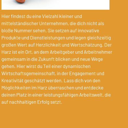
Hier findest du eine Vielzahl kleiner und
Hi
mittelständischer Unternehmen, die dich nicht als
l
bloße Nummer sehen. Sie setzen auf innovative
Ob
Produkte und Dienstleistungen und legen gleichzeitig
un
großen Wert auf Herzlichkeit und Wertschätzung. Der
w
Harz ist ein Ort, an dem Arbeitgeber und Arbeitnehmer
d
gemeinsam in die Zukunft blicken und neue Wege
s
gehen. Hier wirst du Teil einer dynamischen
di
Wirtschaftsgemeinschaft, in der Engagement und
b
Kreativität geschätzt werden. Lass dich von den
R
Möglichkeiten im Harz überraschen und entdecke
Ge
deinen Platz in einer leistungsfähigen Arbeitswelt, die
Ku
auf nachhaltigen Erfolg setzt.
We
di