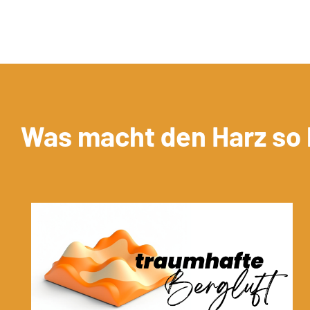
Was macht den Harz so
 an
si