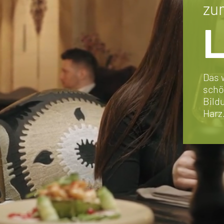
zu
Das 
schö
Bild
Harz