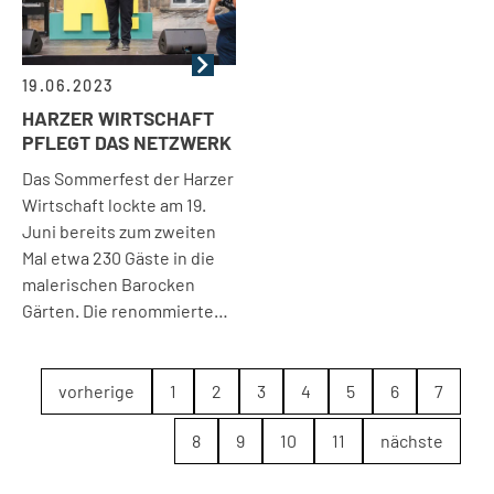
19.06.2023
HARZER WIRTSCHAFT
PFLEGT DAS NETZWERK
Das Sommerfest der Harzer
Wirtschaft lockte am 19.
Juni bereits zum zweiten
Mal etwa 230 Gäste in die
malerischen Barocken
Gärten. Die renommierte…
vorherige
1
2
3
4
5
6
7
8
9
10
11
nächste