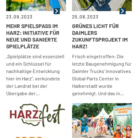
23.09.2023
25.08.2023
MEHR SPIELSPASS IM H
GRÜNES LICHT FÜR
ARZ: INITIATIVE FÜR N
DAIMLERS
EUE UND SANIERTE S
ZUKUNFTSPROJEKT IM
PIELPLÄTZE
HARZ!
„Spielplätze sind essenziell
Frisch eingetroffen: Die
und ein Schlüssel für
letzte Baugenehmigung für
nachhaltige Entwicklung
Daimler Trucks' innovatives
hier im Harz“, verkündete
Global Parts Center in
der Landrat bei der
Halberstadt wurde
Übergabe der…
genehmigt. Und das in…