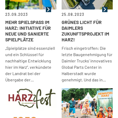
23.09.2023
25.08.2023
MEHR SPIELSPASS IM H
GRÜNES LICHT FÜR
ARZ: INITIATIVE FÜR N
DAIMLERS
EUE UND SANIERTE S
ZUKUNFTSPROJEKT IM
PIELPLÄTZE
HARZ!
„Spielplätze sind essenziell
Frisch eingetroffen: Die
und ein Schlüssel für
letzte Baugenehmigung für
nachhaltige Entwicklung
Daimler Trucks' innovatives
hier im Harz“, verkündete
Global Parts Center in
der Landrat bei der
Halberstadt wurde
Übergabe der…
genehmigt. Und das in…