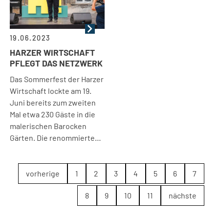
19.06.2023
HARZER WIRTSCHAFT
PFLEGT DAS NETZWERK
Das Sommerfest der Harzer
Wirtschaft lockte am 19.
Juni bereits zum zweiten
Mal etwa 230 Gäste in die
malerischen Barocken
Gärten. Die renommierte…
vorherige
1
2
3
4
5
6
7
8
9
10
11
nächste