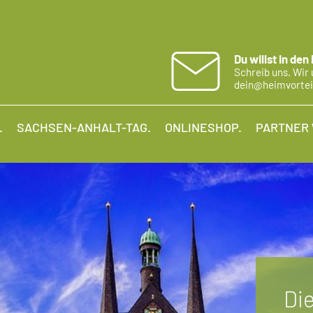
Du willst in den
Schreib uns. Wir 
dein@heimvortei
.
SACHSEN-ANHALT-TAG.
ONLINESHOP.
PARTNER
Di