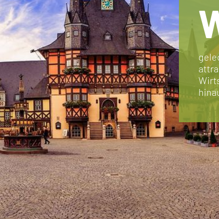
W
gele
attr
Wirt
hina