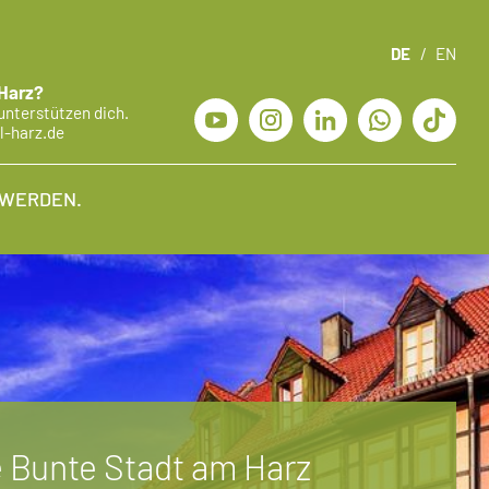
DE
/
EN
 Harz?
unterstützen dich.
l-harz.de
 WERDEN.
e Bunte Stadt am Harz