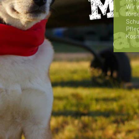
Wir 
förd
Schu
Pfle
Kosm